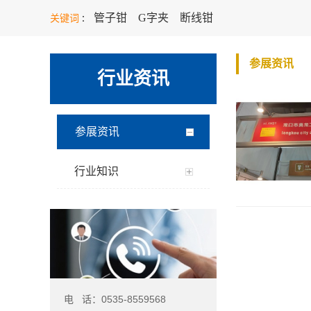
管子钳
G字夹
断线钳
关键词
：
参展资讯
行业资讯
参展资讯
行业知识
电 话：0535-8559568