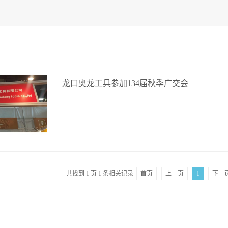
龙口奥龙工具参加134届秋季广交会
共找到
1
页
1
条相关记录
首页
上一页
1
下一