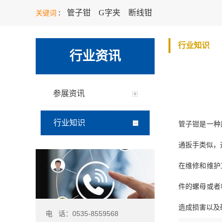
管子钳
G字夹
断线钳
关键词
：
行业知识
行业资讯
参展资讯
行业知识
管子钳是一种
通扳手类似，
在维修和维护
件的螺母或者
造成损害以及
电 话：0535-8559568