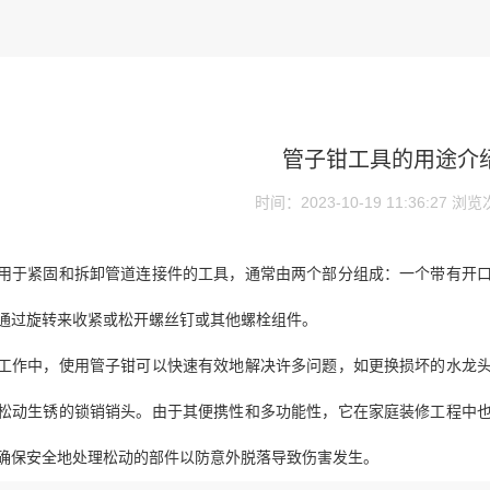
管子钳工具的用途介
时间：2023-10-19 11:36:27
浏览
用于紧固和拆卸管道连接件的工具，通常由两个部分组成：一个带有开
通过旋转来收紧或松开螺丝钉或其他螺栓组件。
工作中，使用管子钳可以快速有效地解决许多问题，如更换损坏的水龙
松动生锈的锁销销头。由于其便携性和多功能性，它在家庭装修工程中
确保安全地处理松动的部件以防意外脱落导致伤害发生。