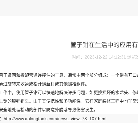
管子钳在生活中的应用有
时间：2023-12-22 14:12:31
浏览
用于紧固和拆卸管道连接件的工具，通常由两个部分组成：一个带有开口
通过旋转来收紧或松开螺丝钉或其他螺栓组件。
工作中，使用管子钳可以快速地解决许多问题，如更换损坏的水龙头、修
生锈的锁销销头。由于其便携性和多功能性，它在家庭装修工程中也非常
安全地处理松动的部件以防意外脱落导致伤害发生。
：
http://www.aolongtools.com/news_view_73_107.html