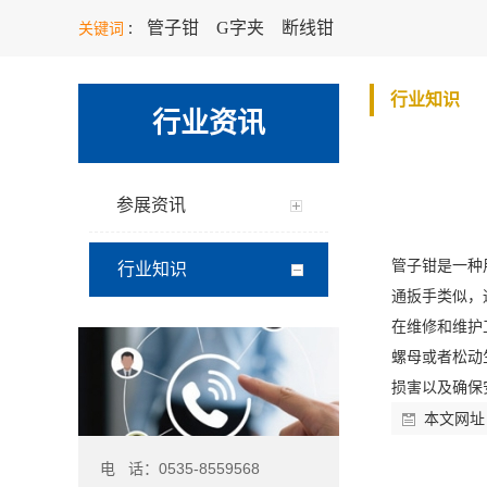
管子钳
G字夹
断线钳
关键词
：
行业知识
行业资讯
参展资讯
管子钳是一种
行业知识
通扳手类似，
在维修和维护
螺母或者松动
损害以及确保
本文网址
电 话：0535-8559568